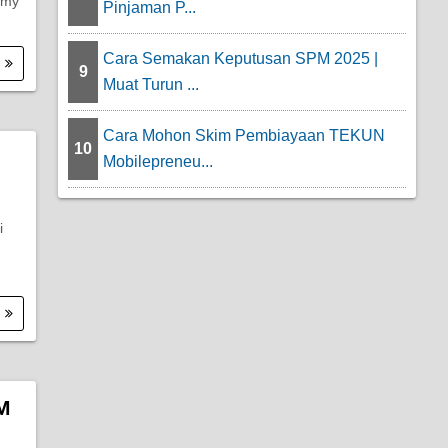
.my
Pinjaman P...
Cara Semakan Keputusan SPM 2025 |
.
9
Muat Turun ...
Cara Mohon Skim Pembiayaan TEKUN
10
Mobilepreneu...
i
.
M