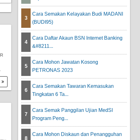
Cara Semakan Kelayakan Budi MADANI
3
(BUDI95)
Cara Daftar Akaun BSN Internet Banking
4
&#8211...
TR
Cara Mohon Jawatan Kosong
5
…
PETRONAS 2023
.
Cara Semakan Tawaran Kemasukan
6
Tingkatan 6 Ta...
Cara Semak Panggilan Ujian MedSI
7
Program Peng...
Cara Mohon Diskaun dan Penangguhan
8