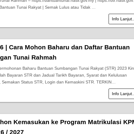
nai Rahmah – https://bantuantunai.hasil.gov.my | https://btr.hasil.gov
Bantuan Tunai Rakyat | Semak Lulus atau Tidak …
Info Lanjut.
6 | Cara Mohon Baharu dan Daftar Bantuan
gan Tunai Rahmah
Permohonan Baharu Bantuan Sumbangan Tunai Rakyat (STR) 2023 Kin
lah Bayaran STR dan Jadual Tarikh Bayaran, Syarat dan Kelulusan
 Semakan Status STR, Login dan Kemaskini STR. TERKIN…
Info Lanjut.
hon Kemasukan ke Program Matrikulasi KP
6 / 2027