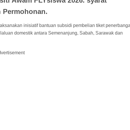
siti Awam FLYsiswa 2026. syarat
n Permohonan.
ksanakan inisiatif bantuan subsidi pembelian tiket penerbang
gi laluan domestik antara Semenanjung, Sabah, Sarawak dan
vertisement