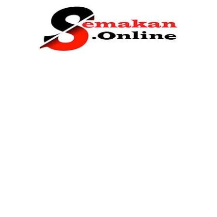
Home
Bantuan Kerajaan
Biasiswa
Pendidikan
Kerja Kosong Terkini