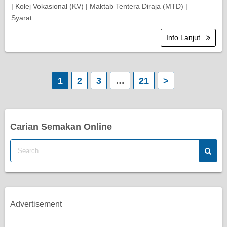
| Kolej Vokasional (KV) | Maktab Tentera Diraja (MTD) |
Syarat…
Info Lanjut..
P
1
2
3
…
21
>
o
s
Carian Semakan Online
t
s
p
a
Advertisement
g