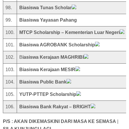
98.
Biasiswa Tunas Scholar
99.
Biasiswa Yayasan Pahang
100.
MTCP Scholarship – Kementerian Luar Negeri
101.
Biasiswa AGROBANK Scholarship
102.
B
iasiswa Kerajaan MAGHRIBI
103.
Biasiswa Kerajaan MESIR
104.
Biasiswa Public Bank
105.
YUTP-PTTEP Scholarship
106.
Biasiswa Bank Rakyat – BRIGHT
P/S : AKAN DIKEMASKINI DARI MASA KE SEMASA
|
SILA KUNJUNGI LAGI..