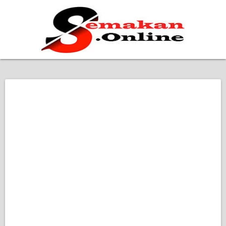
Home
Bantuan Kerajaan
Biasiswa
Pendidikan
Kerja Kosong Terkini