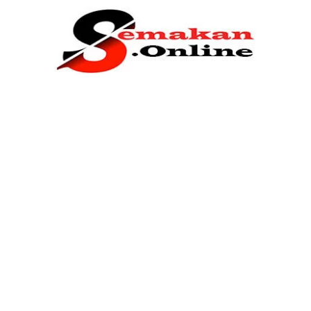
Home
Bantuan Kerajaan
Biasiswa
Pendidikan
Kerja Kosong Terkini