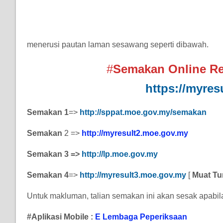
menerusi pautan laman sesawang seperti dibawah.
#
Semakan Online Res
https://myre
Semakan 1
=>
http://sppat.moe.gov.my/semakan
Semakan
2 =>
http://myresult2.moe.gov.my
Semakan 3 =>
http://lp.moe.gov
.
my
Semakan 4
=>
http://myresult3.moe.gov.my
[
Muat Tu
Untuk makluman, talian semakan ini akan sesak apabila
#Aplikasi Mobile :
E Lembaga Peperiksaan