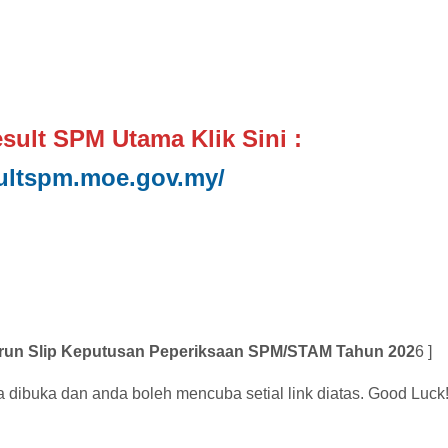
ult SPM Utama Klik Sini :
sultspm.moe.gov.my/
run Slip Keputusan Peperiksaan SPM/STAM Tahun 202
6 ]
 dibuka dan anda boleh mencuba setial link diatas. Good Luck!