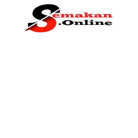
Home
Bantuan Kerajaan
Biasiswa
Pendidikan
Kerja Kosong Terkini