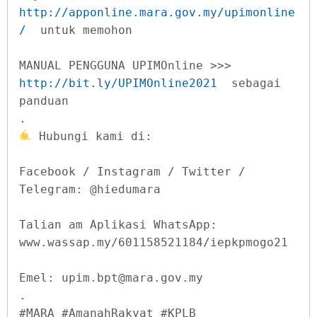
http://apponline.mara.gov.my/upimonline
/
  untuk memohon

MANUAL PENGGUNA UPIMOnline >>> 
http://bit.ly/UPIMOnline2021
  sebagai 
panduan

 Hubungi kami di:

Facebook / Instagram / Twitter / 
Telegram: @hiedumara

Talian am Aplikasi WhatsApp: 
www.wassap.my/601158521184/iepkpmogo21

Emel: 
upim.bpt@mara.gov.my
. 

#MARA #AmanahRakyat #KPLB 