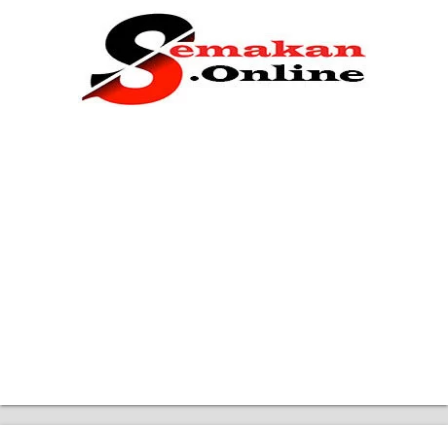
Home
Bantuan Kerajaan
Biasiswa
Pendidikan
Kerja Kosong Terkini