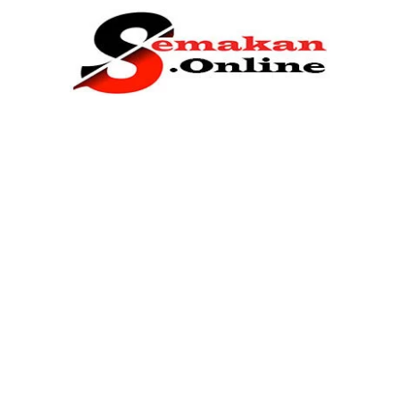
Home
Bantuan Kerajaan
Biasiswa
Pendidikan
Kerja Kosong Terkini