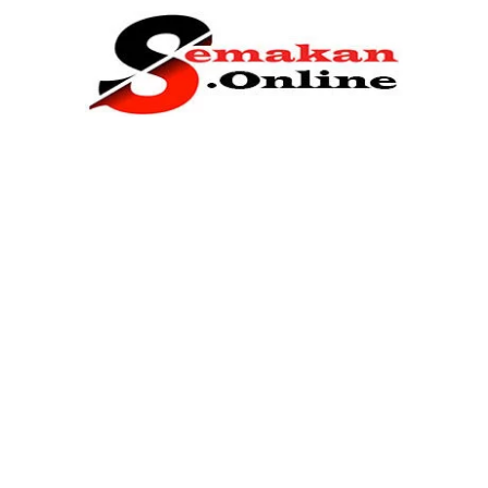
Home
Bantuan Kerajaan
Biasiswa
Pendidikan
Kerja Kosong Terkini