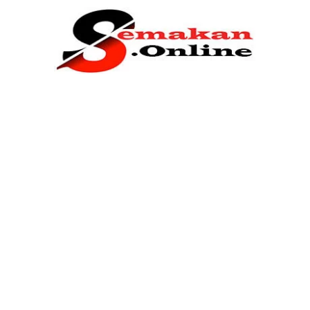
Home
Bantuan Kerajaan
Biasiswa
Pendidikan
Kerja Kosong Terkini