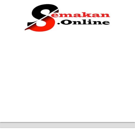
Home
Bantuan Kerajaan
Biasiswa
Pendidikan
Kerja Kosong Terkini