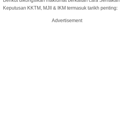
Berikut dikongsikan maklumat berkaitan cara Semakan
Keputusan KKTM, MJII & IKM termasuk tarikh penting:
Advertisement