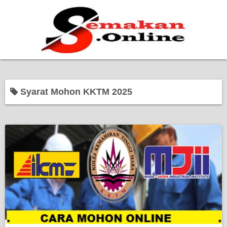
Home
Syarat Mohon KKTM 2025
Bantuan Kerajaan
Biasiswa
Pendidikan
Kerja Kosong Terkini