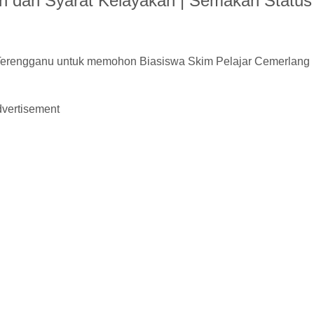
on dan Syarat Kelayakan | Semakan Status
Terengganu untuk memohon Biasiswa Skim Pelajar Cemerlang
vertisement