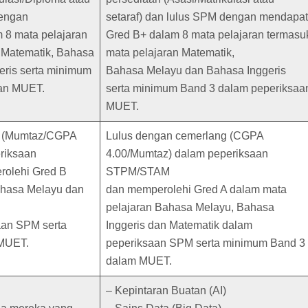
dengan
setaraf) dan lulus SPM dengan mendapat
 8 mata pelajaran
Gred B+ dalam 8 mata pelajaran termasu
 Matematik, Bahasa
mata pelajaran Matematik,
eris serta minimum
Bahasa Melayu dan Bahasa Inggeris
aan MUET.
serta minimum Band 3 dalam peperiksaa
MUET.
g (Mumtaz/CGPA
Lulus dengan cemerlang (CGPA
eriksaan
4.00/Mumtaz) dalam peperiksaan
olehi Gred B
STPM/STAM
ahasa Melayu dan
dan memperolehi Gred A dalam mata
pelajaran Bahasa Melayu, Bahasa
aan SPM serta
Inggeris dan Matematik dalam
MUET.
peperiksaan SPM serta minimum Band 3
dalam MUET.
– Kepintaran Buatan (AI)