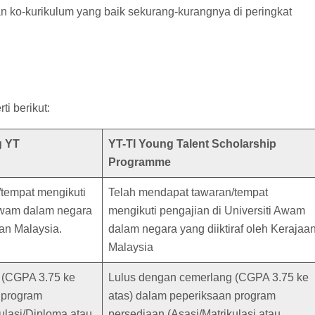
ko-kurikulum yang baik sekurang-kurangnya di peringkat
i berikut:
g YT
YT-TI Young Talent Scholarship
Programme
tempat mengikuti
Telah mendapat tawaran/tempat
 Awam dalam negara
mengikuti pengajian di Universiti Awam
aan Malaysia.
dalam negara yang diiktiraf oleh Kerajaa
Malaysia
 (CGPA 3.75 ke
Lulus dengan cemerlang (CGPA 3.75 ke
 program
atas) dalam peperiksaan program
ulasi/Diploma atau
persediaan (Asasi/Matrikulasi atau