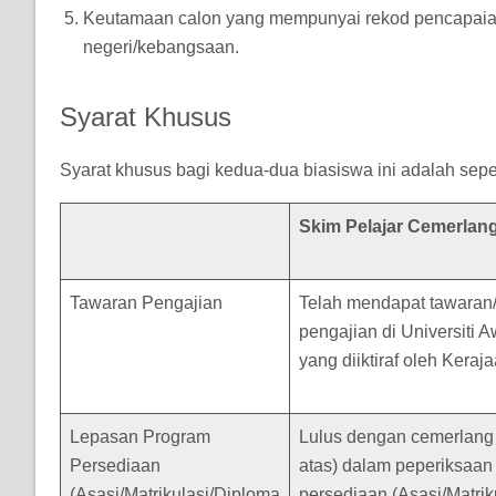
Keutamaan calon yang mempunyai rekod pencapaian 
negeri/kebangsaan.
Syarat Khusus
Syarat khusus bagi kedua-dua biasiswa ini adalah sepert
Skim Pelajar Cemerlan
Tawaran Pengajian
Telah mendapat tawaran/
pengajian di Universiti
yang diiktiraf oleh Keraj
Lepasan Program
Lulus dengan cemerlang
Persediaan
atas) dalam peperiksaan
(Asasi/Matrikulasi/Diploma
persediaan (Asasi/Matrik