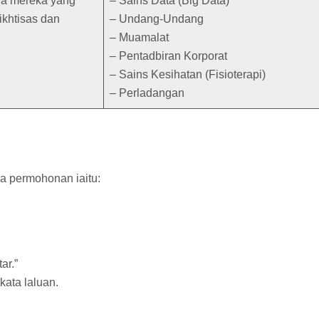
da mereka yang
– Sains Data (Big Data)
ikhtisas dan
– Undang-Undang
– Muamalat
– Pentadbiran Korporat
– Sains Kesihatan (Fisioterapi)
– Perladangan
a permohonan iaitu:
ar.”
ata laluan.