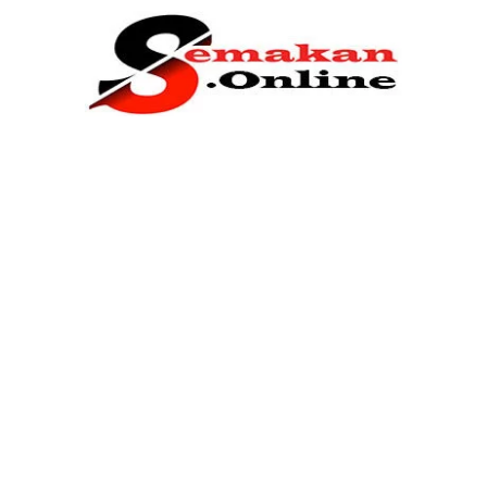
Home
Bantuan Kerajaan
Biasiswa
Pendidikan
Kerja Kosong Terkini