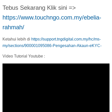
Tebus Sekarang Klik sini =>
https://www.touchngo.com.my/ebelia-
rahmah/
Ketahui lebih di
https://support.tngdigital.com.my/hc/ms-
my/sections/900001095086-Pengesahan-Akaun-eKYC-
Video Tutorial Youtube :