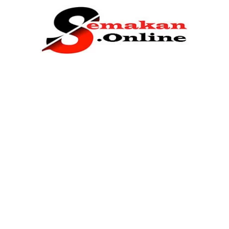
Home
Bantuan Kerajaan
Biasiswa
Pendidikan
Kerja Kosong Terkini