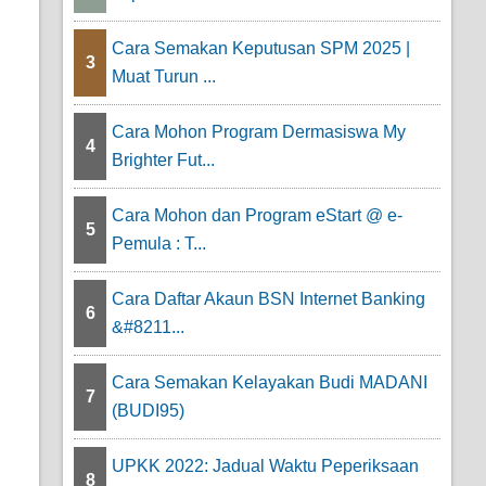
Cara Semakan Keputusan SPM 2025 |
3
Muat Turun ...
Cara Mohon Program Dermasiswa My
4
Brighter Fut...
Cara Mohon dan Program eStart @ e-
5
Pemula : T...
Cara Daftar Akaun BSN Internet Banking
6
&#8211...
Cara Semakan Kelayakan Budi MADANI
7
(BUDI95)
UPKK 2022: Jadual Waktu Peperiksaan
8