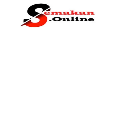
Home
Bantuan Kerajaan
Biasiswa
Pendidikan
Kerja Kosong Terkini