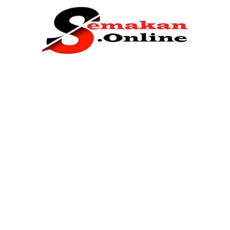
Home
Bantuan Kerajaan
Biasiswa
Pendidikan
Kerja Kosong Terkini