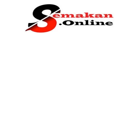
Home
Bantuan Kerajaan
Biasiswa
Pendidikan
Kerja Kosong Terkini