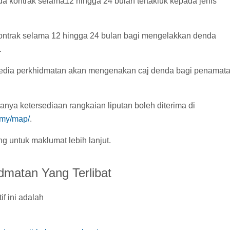
da kontrak selama12 hingga 24 bulan tertakluk kepada jenis
ntrak selama 12 hingga 24 bulan bagi mengelakkan denda
.
enyedia perkhidmatan akan mengenakan caj denda bagi penamat
anya ketersediaan rangkaian liputan boleh diterima di
a.my/map/
.
g untuk maklumat lebih lanjut.
dmatan Yang Terlibat
if ini adalah