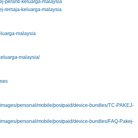
j-peranti-keluarga-malaysia
ej-remaja-keluarga-malaysia
eluarga-malaysia
keluarga-malaysia/
ones
sets/images/personal/mobile/postpaid/device-bundles/TC-PAKEJ-
ets/images/personal/mobile/postpaid/device-bundles/FAQ-Pakej-