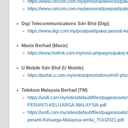
https://www.celcom.com.my/personal/devices/pake
https://www.celcom.com.my/personal/prepaid/pak
Digi Telecommunications Sdn Bhd (Digi)
https://www.digi.com.my/postpaid/pakej-peranti-k
Maxis Berhad (Maxis)
https://www.hotlink.com.my/ms/campaigns/pakej-
U Mobile Sdn Bhd (U Mobile)
https://portal.u.com.my/extras/promotions/rm0-ph
Telekom Malaysia Berhad (TM)
https://unifi.com.my/sites/default/files/page/as
PERANTI-KELUARGA-MALAYSIA.pdf
https://unifi.com.my/sites/default/files/page/ass
peranti-Keluarga-Malaysia-ver4a_7Oct2021.pdf