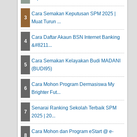
Cara Semakan Keputusan SPM 2025 |
3
Muat Turun ...
Cara Daftar Akaun BSN Internet Banking
4
&#8211...
Cara Semakan Kelayakan Budi MADANI
5
(BUDI95)
Cara Mohon Program Dermasiswa My
6
Brighter Fut...
Senarai Ranking Sekolah Terbaik SPM
7
2025 | 20...
Cara Mohon dan Program eStart @ e-
8