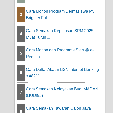
Cara Mohon Program Dermasiswa My
3
Brighter Fut...
Cara Semakan Keputusan SPM 2025 |
4
Muat Turun ...
Cara Mohon dan Program eStart @ e-
5
Pemula : T...
Cara Daftar Akaun BSN Internet Banking
6
&#8211...
Cara Semakan Kelayakan Budi MADANI
7
(BUDI95)
Cara Semakan Tawaran Calon Jaya
8