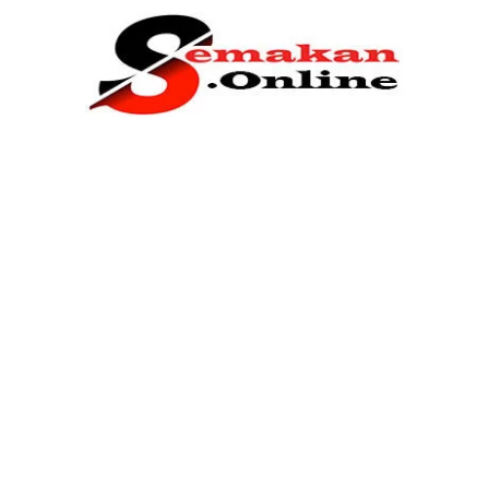
Home
Bantuan Kerajaan
Biasiswa
Pendidikan
Kerja Kosong Terkini