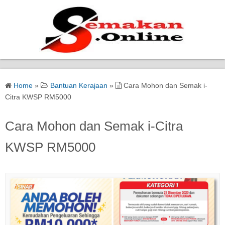
Home
Home
»
Bantuan Kerajaan
»
Cara Mohon dan Semak i-
Bantuan Kerajaan
Citra KWSP RM5000
Biasiswa
Cara Mohon dan Semak i-Citra
KWSP RM5000
Pendidikan
Kerja Kosong Terkini