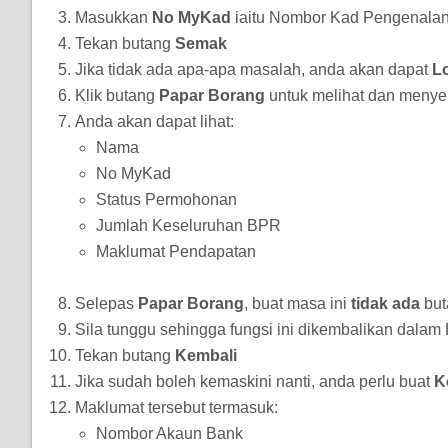
Masukkan
No MyKad
iaitu Nombor Kad Pengenala
Tekan butang
Semak
Jika tidak ada apa-apa masalah, anda akan dapat
L
Klik butang
Papar Borang
untuk melihat dan menyem
Anda akan dapat lihat:
Nama
No MyKad
Status Permohonan
Jumlah Keseluruhan BPR
Maklumat Pendapatan
Selepas
Papar Borang
, buat masa ini
tidak ada
bu
Sila tunggu sehingga fungsi ini dikembalikan dalam
Tekan butang
Kembali
Jika sudah boleh kemaskini nanti, anda perlu buat
K
Maklumat tersebut termasuk:
Nombor Akaun Bank