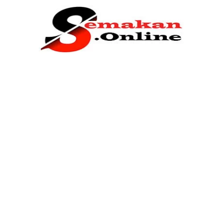
Home
Bantuan Kerajaan
Biasiswa
Pendidikan
Kerja Kosong Terkini