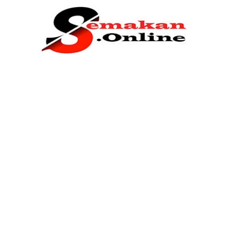
Home
Bantuan Kerajaan
Biasiswa
Pendidikan
Kerja Kosong Terkini