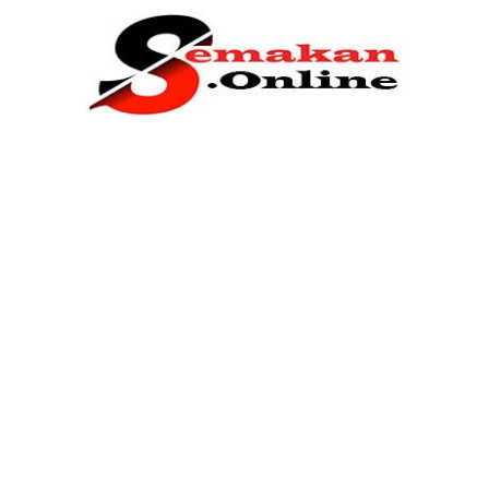
Home
Bantuan Kerajaan
Biasiswa
Pendidikan
Kerja Kosong Terkini