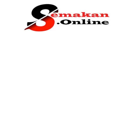
Home
Bantuan Kerajaan
Biasiswa
Pendidikan
Kerja Kosong Terkini