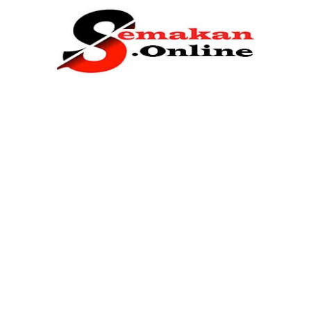
Home
Bantuan Kerajaan
Biasiswa
Pendidikan
Kerja Kosong Terkini