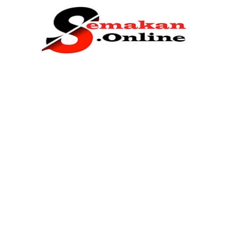
Home
Bantuan Kerajaan
Biasiswa
Pendidikan
Kerja Kosong Terkini