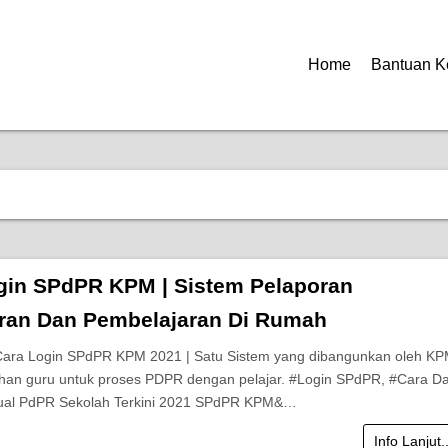
Home
Bantuan K
gin SPdPR KPM | Sistem Pelaporan
ran Dan Pembelajaran Di Rumah
 Cara Login SPdPR KPM 2021 | Satu Sistem yang dibangunkan oleh K
an guru untuk proses PDPR dengan pelajar. #Login SPdPR, #Cara Da
al PdPR Sekolah Terkini 2021 SPdPR KPM&…
Info Lanjut.