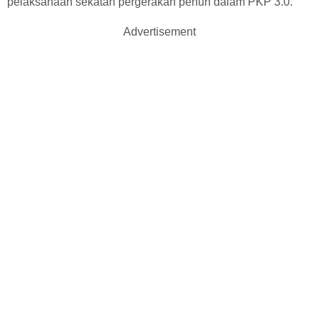
pelaksanaan sekatan pergerakan penuh dalam PKP 3.0.
Advertisement