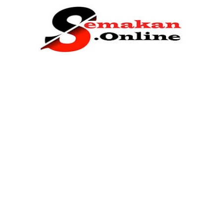
Home
Bantuan Kerajaan
Biasiswa
Pendidikan
Kerja Kosong Terkini