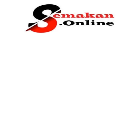
Home
Bantuan Kerajaan
Biasiswa
Pendidikan
Kerja Kosong Terkini