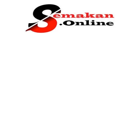
Home
Bantuan Kerajaan
Biasiswa
Pendidikan
Kerja Kosong Terkini