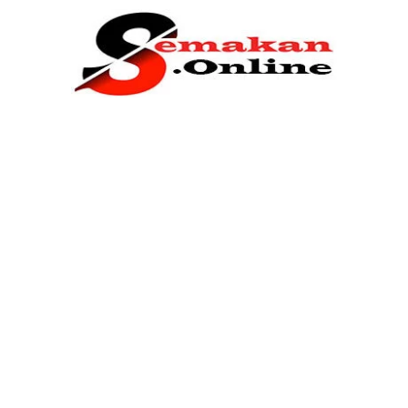
Home
Bantuan Kerajaan
Biasiswa
Pendidikan
Kerja Kosong Terkini