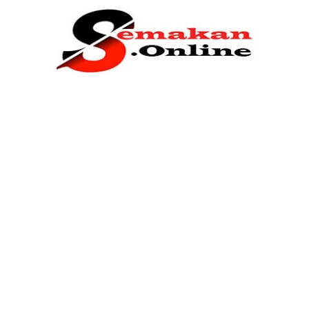
Home
Bantuan Kerajaan
Biasiswa
Pendidikan
Kerja Kosong Terkini