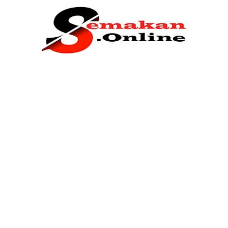
Home
Bantuan Kerajaan
Biasiswa
Pendidikan
Kerja Kosong Terkini