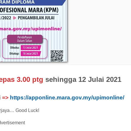
lepas 3.00 ptg
sehingga 12 Julai 2021
i
=>
https://apponline.mara.gov.my/upimonline/
rjaya… Good Luck!
vertisement