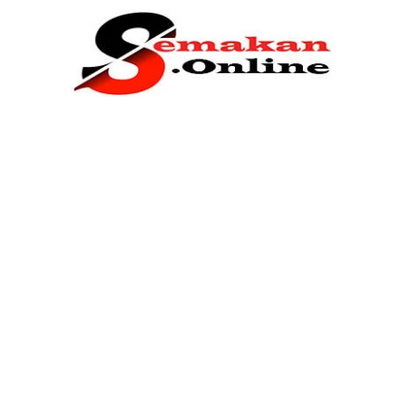
Home
Bantuan Kerajaan
Biasiswa
Pendidikan
Kerja Kosong Terkini