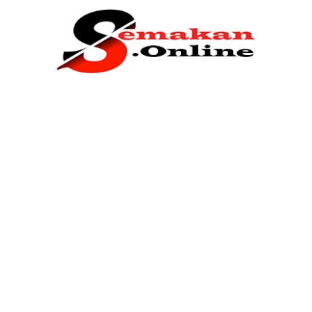
Home
Bantuan Kerajaan
Biasiswa
Pendidikan
Kerja Kosong Terkini