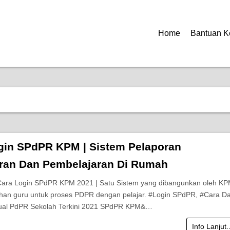
Home
Bantuan K
gin SPdPR KPM | Sistem Pelaporan
ran Dan Pembelajaran Di Rumah
 Cara Login SPdPR KPM 2021 | Satu Sistem yang dibangunkan oleh K
an guru untuk proses PDPR dengan pelajar. #Login SPdPR, #Cara Da
al PdPR Sekolah Terkini 2021 SPdPR KPM&…
Info Lanjut.