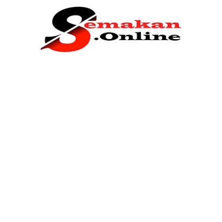
Home
Bantuan Kerajaan
Biasiswa
Pendidikan
Kerja Kosong Terkini