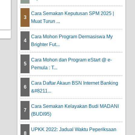
Cara Semakan Keputusan SPM 2025 |
3
Muat Turun ...
Cara Mohon Program Dermasiswa My
4
Brighter Fut...
Cara Mohon dan Program eStart @ e-
5
Pemula : T...
Cara Daftar Akaun BSN Internet Banking
6
&#8211...
Cara Semakan Kelayakan Budi MADANI
7
(BUDI95)
UPKK 2022: Jadual Waktu Peperiksaan
8