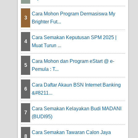
Cara Mohon Program Dermasiswa My
3
Brighter Fut...
Cara Semakan Keputusan SPM 2025 |
4
Muat Turun ...
Cara Mohon dan Program eStart @ e-
5
Pemula : T...
Cara Daftar Akaun BSN Internet Banking
6
&#8211...
Cara Semakan Kelayakan Budi MADANI
7
(BUDI95)
Cara Semakan Tawaran Calon Jaya
8