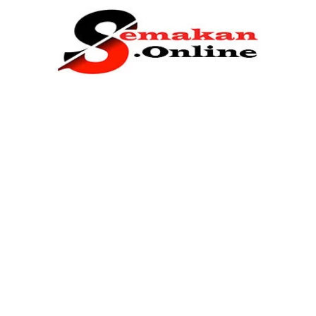
Home
Bantuan Kerajaan
Biasiswa
Pendidikan
Kerja Kosong Terkini